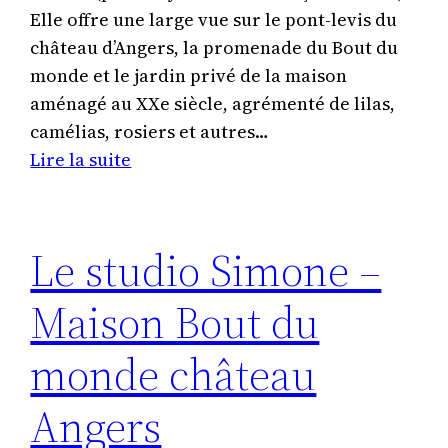
Elle offre une large vue sur le pont-levis du
château d’Angers, la promenade du Bout du
monde et le jardin privé de la maison
aménagé au XXe siècle, agrémenté de lilas,
camélias, rosiers et autres…
:
Lire la suite
La
chambre
d’hôtes
Le studio Simone –
de
charme
Maison Bout du
Sainte-
Anne
monde château
–
Angers
Maison
Bout