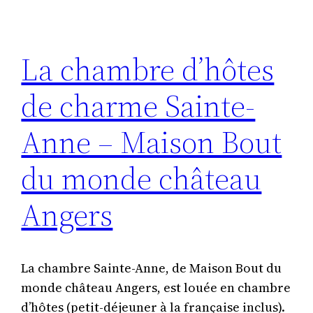
Le
studio
Marcelle
La chambre d’hôtes
–
Maison
de charme Sainte-
Bout
du
Anne – Maison Bout
monde
du monde château
face
au
Angers
château
d’Angers
La chambre Sainte-Anne, de Maison Bout du
monde château Angers, est louée en chambre
d’hôtes (petit-déjeuner à la française inclus).