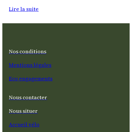
:
Lire la suite
Le
studio
Simone
–
Maison
Nos conditions
Bout
Mentions légales
du
monde
Eco engagements
château
Angers
Nous contacter
Nous situer
Accueil vélo