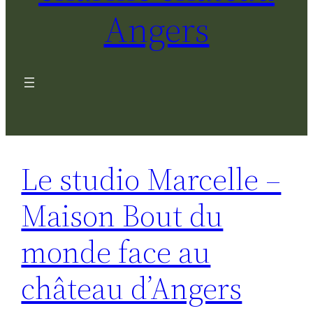
Angers
Le studio Marcelle –
Maison Bout du
monde face au
château d’Angers