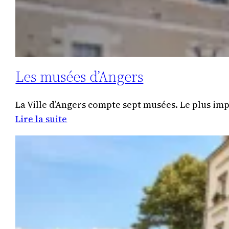
Les musées d’Angers
La Ville d’Angers compte sept musées. Le plus im
:
Lire la suite
Les
musées
d’Angers