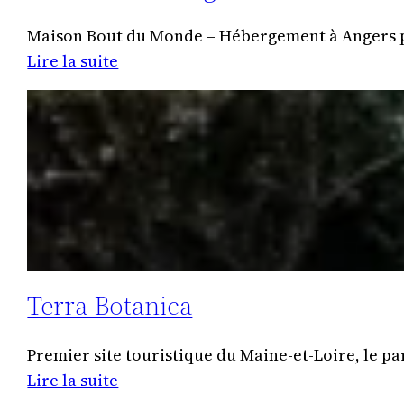
Maison Bout du Monde – Hébergement à Angers pr
:
Lire la suite
Le
château
d’Angers
Terra Botanica
Premier site touristique du Maine-et-Loire, le par
:
Lire la suite