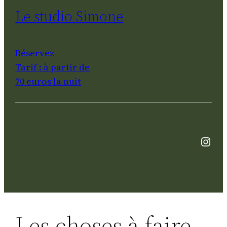
Le studio Simon
e
Réservez
Tarif : à partir de
70 euros la nuit
Inst
Les choses à faire