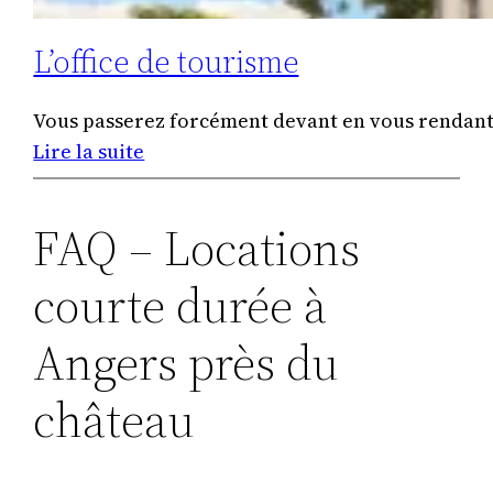
L’office de tourisme
Vous passerez forcément devant en vous rendant d
:
Lire la suite
L’office
de
FAQ – Locations
tourisme
courte durée à
Angers près du
château