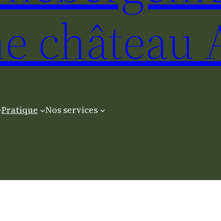
e château 
Pratique
Nos services