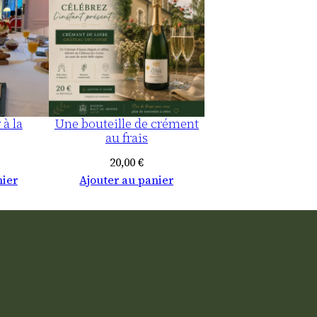
t
1
7
h
e
u
 à la
Une bouteille de crément
r
au frais
e
20,00
€
s
nier
Ajouter au panier