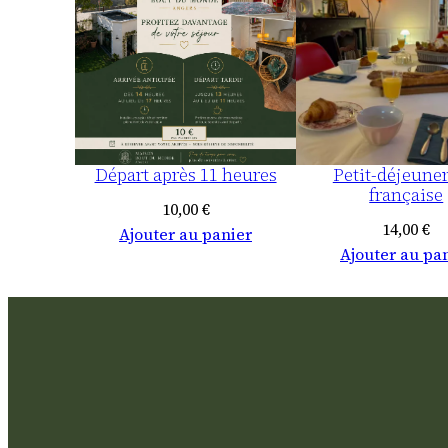
Départ après 11 heures
Petit-déjeuner
française
10,00
€
14,00
€
Ajouter au panier
Ajouter au pa