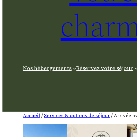
charm
Nos hébergements
Réservez votre séjour
Accueil
/
Services & options de séjour
/ Arrivée a