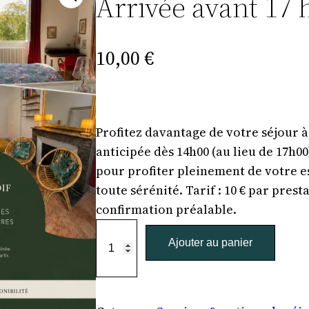
Arrivée avant 17 
10,00
€
Profitez davantage de votre séjour
anticipée dès 14h00 (au lieu de 17h00
pour profiter pleinement de votre e
toute sérénité. Tarif : 10 € par pres
confirmation préalable.
q
Ajouter au panier
u
a
n
t