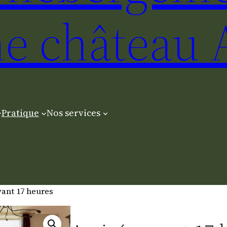
e château 
Pratique
Nos services
vant 17 heures