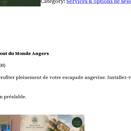
Category:
Services & options de séj
i
t
é
d
e
A
 Bout du Monde Angers
r
r
00)
i
profiter pleinement de votre escapade angevine. Installez-v
v
é
e
n préalable.
a
v
a
n